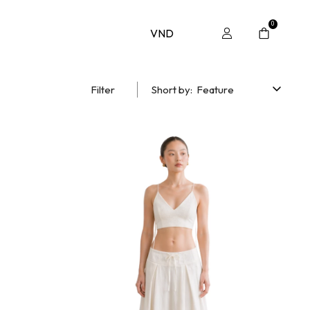
0
VND
Filter
Short by:
Feature